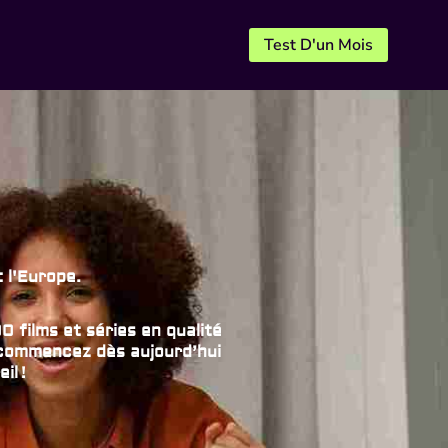
Test D'un Mois
 l'Europe.
 films et séries en qualité
 commencez dès aujourd’hui
il !