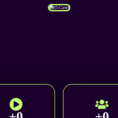
+
0
+
0