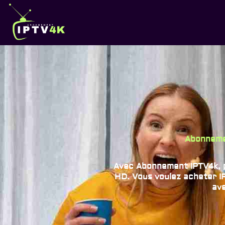
principal
Abonneme
Avec Abonnement IPTV4k, pr
HD. Vous voulez acheter IP
ave