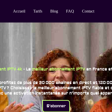
Accueil
Tarifs
Blog
FAQ
Contact
nt IPTV 4k
- Le
meilleur abonnement IPTV
en France et
ofitez de plus de 30 000 chaînes en direct et 120 000
TV ? Choisissez le
meilleur abonnement IPTV
fiable et
c une activation instantanée sur n’importe quel appare
S’abonner